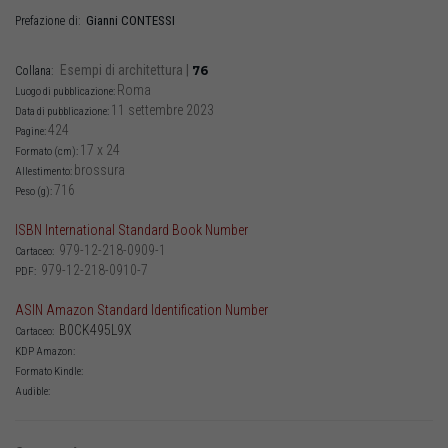
Gianni
CONTESSI
Prefazione di:
Esempi di architettura
|
76
Collana:
Roma
Luogo di pubblicazione:
11 settembre 2023
Data di pubblicazione:
424
Pagine:
17 x 24
Formato (cm):
brossura
Allestimento:
716
Peso (g):
ISBN International Standard Book Number
979-12-218-0909-1
Cartaceo:
979-12-218-0910-7
PDF:
ASIN Amazon Standard Identification Number
B0CK495L9X
Cartaceo:
KDP Amazon:
Formato Kindle:
Audible: