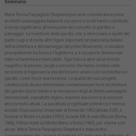
Sommario
Maria Teresa Parpagliolo Shephard può venir considerata la prima
architetto paesaggista italiana le cui opere e scritti hanno contribuito
in modo significativo all’evoluzione del concetto di giardino e
paesaggio. Le traiettorie della sua vita, che si intrecciano a quelle del
padre Luigi e di molte altre figure importanti nel panorama italiano
dell’architettura e del paesaggio del primo Novecento, si snodano
principalmente tra Roma e l’Inghilterra, e il riscoprirle diventa man
mano un’avventura irrinunciabile. Ogni traccia apre ad un mondo
magnifico di pensieri, luoghi e persone che hanno creduto nella
necessità di migliorare la vita dell’essere umano con l’architettura e i
giardini, come fosse una missione. La qualità dei suoi progetti,
caratterizzati da una interessante contaminazione tra le architetture
dei giardini storici italiani e le innovazioni degli architetti paesaggisti
internazionali, soprattutto inglesi, esprime una ricerca di soluzioni
ancora molto attuali. La sua attività progettuale poliedrica e intensa
include l’Esposizione Universale di Roma del 1942 (attuale EUR), il
Festival of Britain a Londra (1951), la sede RAI di viale Mazzini (Roma,
1966), l’Hilton Hotel sul Monte Mario a Roma (1965), per citarne solo
alcuni. Maria Teresa Parpagliolo Shephard è stata inoltre
corrispondente del «Journal of Institute of Landscape Architects», di