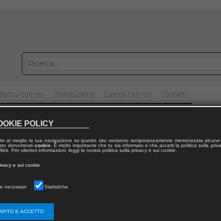
bblica con noi
Distribuzione
Lavora con noi
Contatti
le per gli assistenti sociali nei Punti Unic
OOKIE POLICY
ire al meglio la tua navigazione su questo sito verranno temporaneamente memorizzate alcune 
 testo denominati
cookie
. È molto importante che tu sia informato e che accetti la politica sulla priv
arco
BIELLONI
eb. Per ulteriori informazioni, leggi la nostra politica sulla privacy e sui cookie.
rivacy e sui cookie
elfare comunitario
|
10
e necessari
Statistiche
APITO E ACCETTO