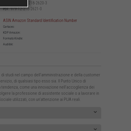
979-12-218-2620-3
Cartaceo:
979-12-218-2621-0
PDF:
ASIN Amazon Standard Identification Number
Cartaceo:
KDP Amazon:
Formato Kindle:
Audible:
ita di studi nel campo dell’amministrazione e della customer
vizio, di qualsiasi tipo esso sia. Il Punto Unico di
a tendenza, come una innovazione nell’accoglienza dei
olgere la professione di assistente sociale o a lavorare in
ale utilizzati, con un’attenzione ai PUA reali.