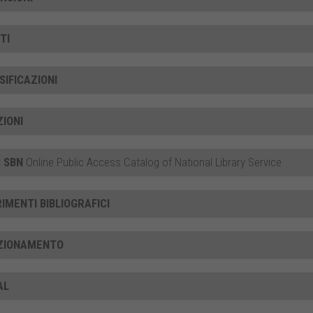
TI
SIFICAZIONI
ZIONI
 SBN
Online Public Access Catalog of National Library Service
RIMENTI BIBLIOGRAFICI
ZIONAMENTO
AL