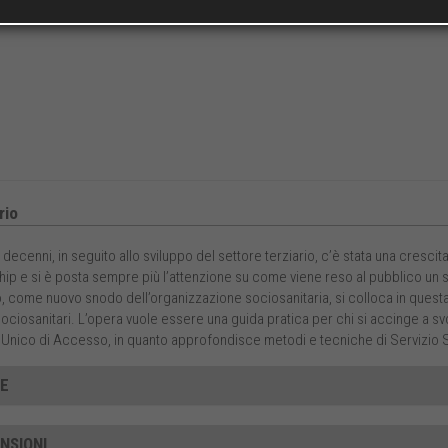
io
 decenni, in seguito allo sviluppo del settore terziario, c’è stata una cresc
hip e si è posta sempre più l’attenzione su come viene reso al pubblico un ser
 come nuovo snodo dell’organizzazione sociosanitaria, si colloca in quest
ociosanitari. L’opera vuole essere una guida pratica per chi si accinge a sv
Unico di Accesso, in quanto approfondisce metodi e tecniche di Servizio Soci
CE
NSIONI