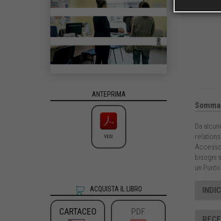
ANTEPRIMA
Sommar
Da alcuni
relations
VEDI
Accesso,
bisogni s
un Punto 
INDI
ACQUISTA IL LIBRO
CARTACEO
PDF
RECE