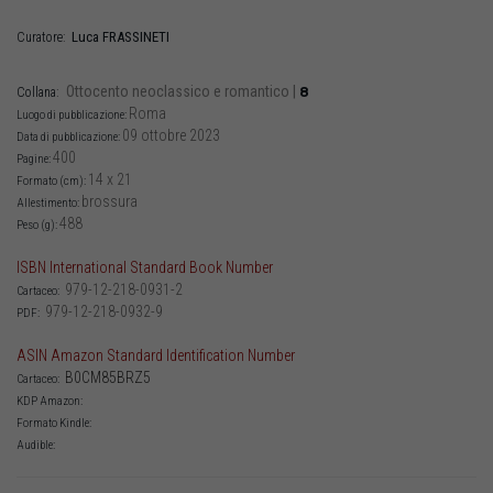
Luca
FRASSINETI
Curatore:
Ottocento neoclassico e romantico
|
8
Collana:
Roma
Luogo di pubblicazione:
09 ottobre 2023
Data di pubblicazione:
400
Pagine:
14 x 21
Formato (cm):
brossura
Allestimento:
488
Peso (g):
ISBN International Standard Book Number
979-12-218-0931-2
Cartaceo:
979-12-218-0932-9
PDF:
ASIN Amazon Standard Identification Number
B0CM85BRZ5
Cartaceo:
KDP Amazon:
Formato Kindle:
Audible: