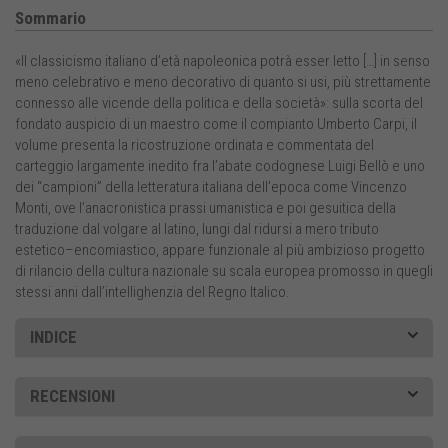
Sommario
«Il classicismo italiano d’età napoleonica potrà esser letto […] in senso
meno celebrativo e meno decorativo di quanto si usi, più strettamente
connesso alle vicende della politica e della società»: sulla scorta del
fondato auspicio di un maestro come il compianto Umberto Carpi, il
volume presenta la ricostruzione ordinata e commentata del
carteggio largamente inedito fra l’abate codognese Luigi Bellò e uno
dei “campioni” della letteratura italiana dell’epoca come Vincenzo
Monti, ove l’anacronistica prassi umanistica e poi gesuitica della
traduzione dal volgare al latino, lungi dal ridursi a mero tributo
estetico–encomiastico, appare funzionale al più ambizioso progetto
di rilancio della cultura nazionale su scala europea promosso in quegli
stessi anni dall’intellighenzia del Regno Italico.
INDICE
RECENSIONI