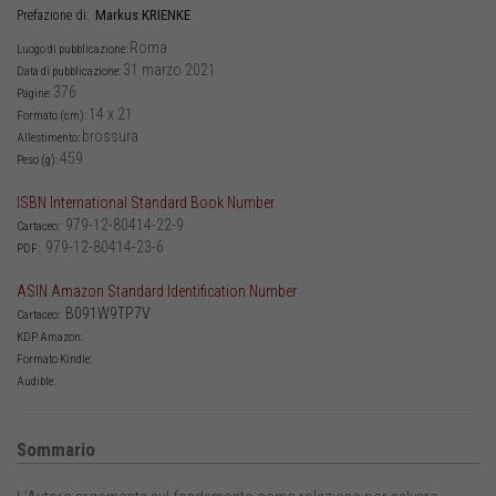
Markus
KRIENKE
Prefazione di:
Roma
Luogo di pubblicazione:
31 marzo 2021
Data di pubblicazione:
376
Pagine:
14 x 21
Formato (cm):
brossura
Allestimento:
459
Peso (g):
ISBN International Standard Book Number
979-12-80414-22-9
Cartaceo:
979-12-80414-23-6
PDF:
ASIN Amazon Standard Identification Number
B091W9TP7V
Cartaceo:
KDP Amazon:
Formato Kindle:
Audible:
Sommario