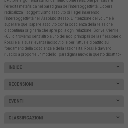
L’Autore argomenta sul fondamento come relazione per salvare
l’eredità metafisica nel paradigma dell’intersoggettività. L’opera
radicalizza il soggettivismo assoluto di Hegel inserendo
l’intersoggettività nell’Assoluto stesso. L’intenzione del volume è
superare quel sapere assoluto con la coscienza della relazione
discontinua originaria che apre poi a ogni relazione. Scrive Krienke:
«Qui ci troviamo senz’altro a uno dei nodi principali della riflessione di
Rossi e alla sua rilevanza indiscutibile per l’attuale dibattito sui
fondamenti della coscienza e della razionalità. Rossi è davvero
riuscito a proporre un modello–paradigma nuovo in questo dibattito».
INDICE
RECENSIONI
EVENTI
CLASSIFICAZIONI