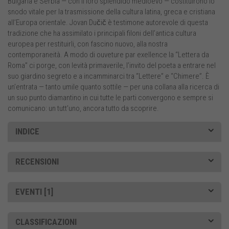
Bulgaria e Serbia — con il loro splendido medioevo — costituirono lo
snodo vitale per la trasmissione della cultura latina, greca e cristiana
all’Europa orientale. Jovan Dučič è testimone autorevole di questa
tradizione che ha assimilato i principali filoni dell’antica cultura
europea per restituirli, con fascino nuovo, alla nostra
contemporaneità. A modo di ouveture par exellence la “Lettera da
Roma” ci porge, con levità primaverile, l’invito del poeta a entrare nel
suo giardino segreto e a incamminarci tra “Lettere” e “Chimere”. È
un’entrata — tanto umile quanto sottile — per una collana alla ricerca di
un suo punto diamantino in cui tutte le parti convergono e sempre si
comunicano: un tutt’uno, ancora tutto da scoprire.
INDICE
RECENSIONI
EVENTI [1]
CLASSIFICAZIONI