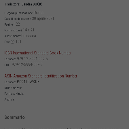
Sandra
DUČIĆ
Traduttore:
Roma
Luogo di pubblicazione:
30 aprile 2021
Data di pubblicazione:
122
Pagine:
14 x 21
Formato (cm):
brossura
Allestimento:
161
Peso (g):
ISBN International Standard Book Number
979-12-5994-002-5
Cartaceo:
979-12-5994-003-2
PDF:
ASIN Amazon Standard Identification Number
B094TCWKRK
Cartaceo:
KDP Amazon:
Formato Kindle:
Audible:
Sommario