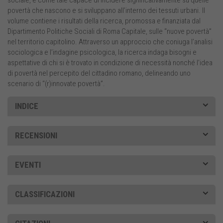
sociale, e come tale capace di incidere significativamente su quelle
povertà che nascono e si sviluppano all’interno dei tessuti urbani. Il
volume contiene i risultati della ricerca, promossa e finanziata dal
Dipartimento Politiche Sociali di Roma Capitale, sulle “nuove povertà”
nel territorio capitolino. Attraverso un approccio che coniuga l’analisi
sociologica e l’indagine psicologica, la ricerca indaga bisogni e
aspettative di chi si è trovato in condizione di necessità nonché l’idea
di povertà nel percepito del cittadino romano, delineando uno
scenario di “(r)innovate povertà”.
INDICE
RECENSIONI
EVENTI
CLASSIFICAZIONI