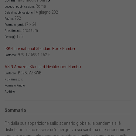
Intermediazioni
|
3
Collana:
Roma
Luogo di pubblicazione:
14 giugno 2021
Data di pubblicazione:
752
Pagine:
17 x 24
Formato (cm):
brossura
Allestimento:
1251
Peso (g):
ISBN International Standard Book Number
979-12-5994-162-6
Cartaceo:
ASIN Amazon Standard Identification Number
B098JVZSWB
Cartaceo:
KDP Amazon:
Formato Kindle:
Audible:
Sommario
Fin dalla sua apparizione sullo scenario globale, la pandemia si è
distinta per il suo essere un’emergenza sia sanitaria che economico–