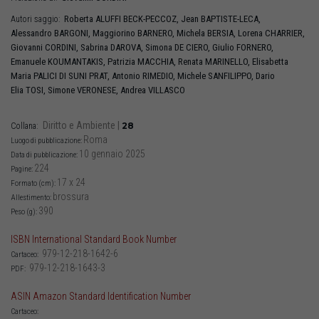
Roberta
ALUFFI BECK-PECCOZ
,
Jean
BAPTISTE-LECA
,
Autori saggio:
Alessandro
BARGONI
,
Maggiorino
BARNERO
,
Michela
BERSIA
,
Lorena
CHARRIER
,
Giovanni
CORDINI
,
Sabrina
DAROVA
,
Simona
DE CIERO
,
Giulio
FORNERO
,
Emanuele
KOUMANTAKIS
,
Patrizia
MACCHIA
,
Renata
MARINELLO
,
Elisabetta
Maria
PALICI DI SUNI PRAT
,
Antonio
RIMEDIO
,
Michele
SANFILIPPO
,
Dario
Elia
TOSI
,
Simone
VERONESE
,
Andrea
VILLASCO
Diritto e Ambiente
|
28
Collana:
Roma
Luogo di pubblicazione:
10 gennaio 2025
Data di pubblicazione:
224
Pagine:
17 x 24
Formato (cm):
brossura
Allestimento:
390
Peso (g):
ISBN International Standard Book Number
979-12-218-1642-6
Cartaceo:
979-12-218-1643-3
PDF:
ASIN Amazon Standard Identification Number
Cartaceo: