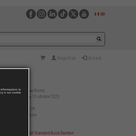
Registrati
Accedi
informazioni in
Roma
Luogo di pubblicazione:
acy e sui cookie
10 ottobre 2023
Data di pubblicazione:
408
Pagine:
17 x 24
Formato (cm):
brossura
Allestimento:
690
Peso (g):
ISBN International Standard Book Number