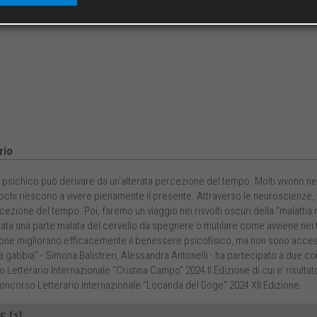
io
o psichico può derivare da un’alterata percezione del tempo. Molti vivono ne
ochi riescono a vivere pienamente il presente. Attraverso le neuroscienze, v
cezione del tempo. Poi, faremo un viaggio nei risvolti oscuri della “malattia
ta una parte malata del cervello da spegnere o mutilare come avviene nei trat
one migliorano efficacemente il benessere psicofisico, ma non sono accessi
"La gabbia" - Simona Balistreri, Alessandra Antonelli - ha partecipato a due co
Letterario Internazionale "Cristina Campo" 2024 II Edizione di cui e’ risultato
Concorso Letterario Internazionale “Locanda del Doge" 2024 XII Edizione.