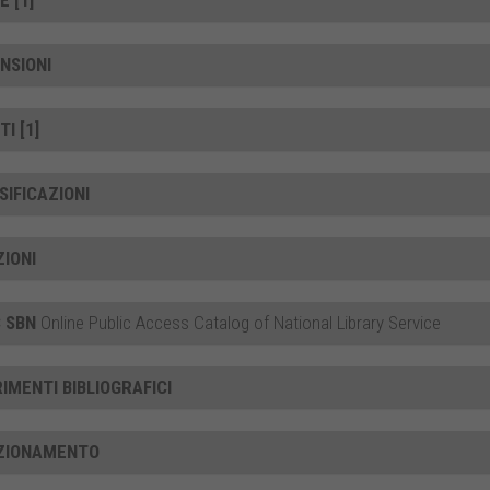
E [1]
NSIONI
I [1]
SIFICAZIONI
ZIONI
 SBN
Online Public Access Catalog of National Library Service
RIMENTI BIBLIOGRAFICI
ZIONAMENTO