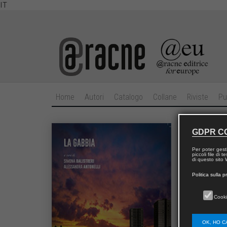
IT
Home
Autori
Catalogo
Collane
Riviste
Pu
La G
GDPR C
Per poter gest
Curatori:
piccoli file di
di questo sito W
Politica sulla p
Cooki
OK, HO C