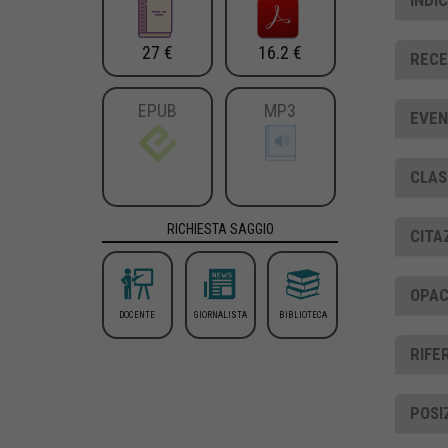
INDIC
27 €
16.2 €
RECE
EPUB
MP3
EVENT
CLAS
RICHIESTA SAGGIO
CITA
OPAC
DOCENTE
GIORNALISTA
BIBLIOTECA
RIFE
POSI