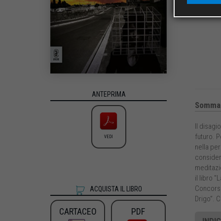
ANTEPRIMA
Sommar
Il disagi
futuro. P
VEDI
nella per
considera
meditazi
il libro 
Concorso 
ACQUISTA IL LIBRO
Drigo”. 
CARTACEO
PDF