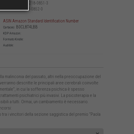
979-12-218-0851-3
Cartaceo:
979-12-218-0852-0
PDF:
ASIN Amazon Standard Identification Number
B0CL8T4LBB
Cartaceo:
KDP Amazon:
Formato Kindle:
Audible:
lla malinconia del passato, altri nella preoccupazione del
erranno descritte le principali aree cerebrali coinvolte
 mentale”, in cui la sofferenza psichica è spesso
tamenti psichiatrici più invasivi. La psicoterapia e la
bili a tutti. Ormai, un cambiamento è necessario.
ncorsi:
 tra i vincitori della sezione saggistica del premio “Paola