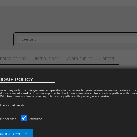
bblica con noi
Distribuzione
Lavora con noi
Contatti
abbia
OOKIE POLICY
ire al meglio la tua navigazione su questo sito verranno temporaneamente memorizzate alcune 
Alessandra
ANTONELLI
,
Simona
BALISTRERI
 testo denominati
cookie
. È molto importante che tu sia informato e che accetti la politica sulla priv
eb. Per ulteriori informazioni, leggi la nostra politica sulla privacy e sui cookie.
rivacy e sui cookie
e necessari
Statistiche
APITO E ACCETTO