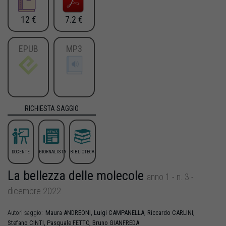
12 €
7.2 €
EPUB
MP3
RICHIESTA SAGGIO
DOCENTE
GIORNALISTA
BIBLIOTECA
La bellezza delle molecole
anno 1 - n. 3 -
dicembre 2022
Maura
ANDREONI
,
Luigi
CAMPANELLA
,
Riccardo
CARLINI
,
Autori saggio:
Stefano
CINTI
,
Pasquale
FETTO
,
Bruno
GIANFREDA