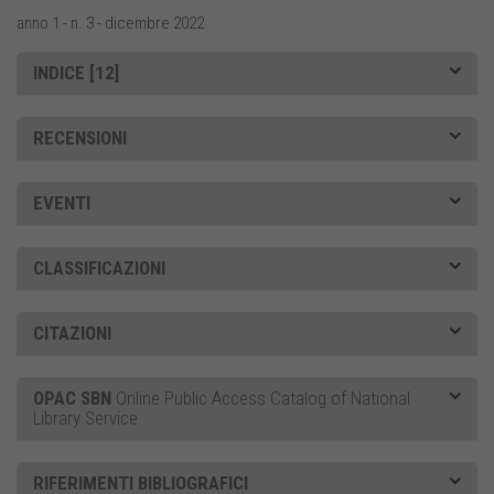
anno 1 - n. 3 - dicembre 2022
INDICE [12]
RECENSIONI
EVENTI
CLASSIFICAZIONI
CITAZIONI
OPAC SBN
Online Public Access Catalog of National
Library Service
RIFERIMENTI BIBLIOGRAFICI