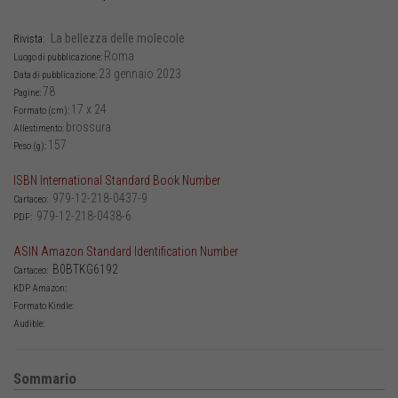
La bellezza delle molecole
Rivista:
Roma
Luogo di pubblicazione:
23 gennaio 2023
Data di pubblicazione:
78
Pagine:
17 x 24
Formato (cm):
brossura
Allestimento:
157
Peso (g):
ISBN International Standard Book Number
979-12-218-0437-9
Cartaceo:
979-12-218-0438-6
PDF:
ASIN Amazon Standard Identification Number
B0BTKG6192
Cartaceo:
KDP Amazon:
Formato Kindle:
Audible:
Sommario