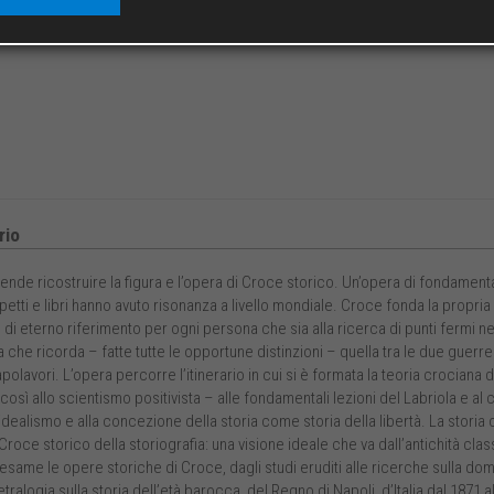
io
intende ricostruire la figura e l’opera di Croce storico. Un’opera di fondamental
petti e libri hanno avuto risonanza a livello mondiale. Croce fonda la propria fi
 di eterno riferimento per ogni persona che sia alla ricerca di punti fermi nell’
che ricorda – fatte tutte le opportune distinzioni – quella tra le due guerre
polavori. L’opera percorre l’itinerario in cui si è formata la teoria crociana d
 così allo scientismo positivista – alle fondamentali lezioni del Labriola e 
’idealismo e alla concezione della storia come storia della libertà. La storia 
 Croce storico della storiografia: una visione ideale che va dall’antichità 
esame le opere storiche di Croce, dagli studi eruditi alle ricerche sulla do
tralogia sulla storia dell’età barocca, del Regno di Napoli, d’Italia dal 187