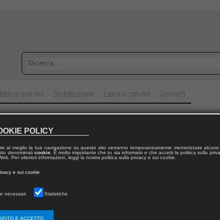
bblica con noi
Distribuzione
Lavora con noi
Contatti
ra storiografica di Benedetto Croce
OOKIE POLICY
imone
TOMASSONI
ire al meglio la tua navigazione su questo sito verranno temporaneamente memorizzate alcune 
 testo denominati
cookie
. È molto importante che tu sia informato e che accetti la politica sulla priv
eb. Per ulteriori informazioni, leggi la nostra politica sulla privacy e sui cookie.
rivacy e sui cookie
e necessari
Statistiche
APITO E ACCETTO