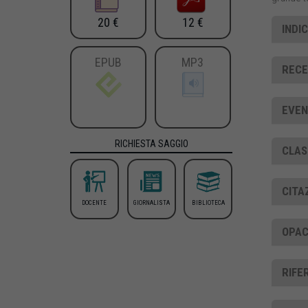
20 €
12 €
INDI
EPUB
MP3
RECE
EVEN
RICHIESTA SAGGIO
CLAS
CITA
DOCENTE
GIORNALISTA
BIBLIOTECA
OPAC
RIFE