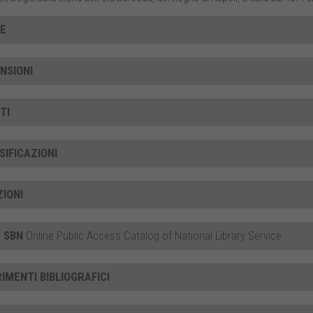
CE
NSIONI
TI
SIFICAZIONI
ZIONI
 SBN
Online Public Access Catalog of National Library Service
RIMENTI BIBLIOGRAFICI