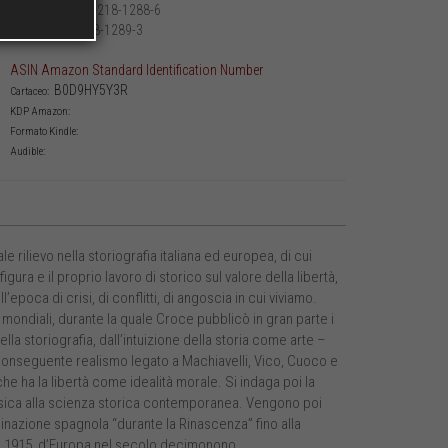
979-12-218-1288-6
Cartaceo:
979-12-218-1289-3
PDF:
ASIN Amazon Standard Identification Number
B0D9HY5Y3R
Cartaceo:
KDP Amazon:
Formato Kindle:
Audible:
e rilievo nella storiografia italiana ed europea, di cui
gura e il proprio lavoro di storico sul valore della libertà,
epoca di crisi, di conflitti, di angoscia in cui viviamo.
 mondiali, durante la quale Croce pubblicò in gran parte i
ella storiografia, dall’intuizione della storia come arte –
al conseguente realismo legato a Machiavelli, Vico, Cuoco e
che ha la libertà come idealità morale. Si indaga poi la
classica alla scienza storica contemporanea. Vengono poi
minazione spagnola “durante la Rinascenza” fino alla
1 al 1915, d’Europa nel secolo decimonono.