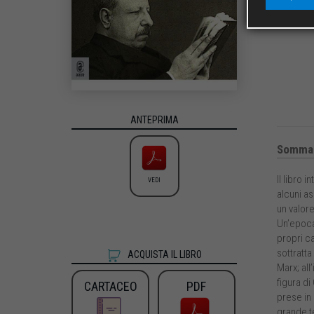
ANTEPRIMA
Sommar
Il libro 
VEDI
alcuni as
un valore
Un’epoca 
propri ca
sottratta
ACQUISTA IL LIBRO
Marx; all
figura di
CARTACEO
PDF
prese in 
grande te