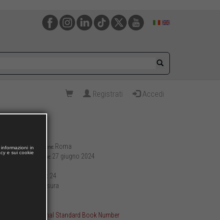
Registrati
Accedi
Roma
Luogo di pubblicazione:
informazioni in
acy e sui cookie
27 giugno 2024
Data di pubblicazione:
288
Pagine:
17 x 24
Formato (cm):
brossura
Allestimento:
494
Peso (g):
ISBN International Standard Book Number