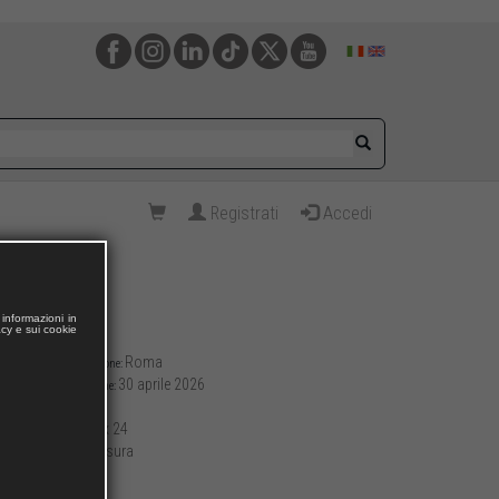
Registrati
Accedi
informazioni in
acy e sui cookie
Roma
Luogo di pubblicazione:
30 aprile 2026
Data di pubblicazione:
140
Pagine:
17 x 24
Formato (cm):
brossura
Allestimento:
252
Peso (g):