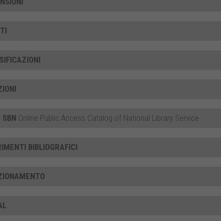
NSIONI
TI
SIFICAZIONI
ZIONI
 SBN
Online Public Access Catalog of National Library Service
RIMENTI BIBLIOGRAFICI
ZIONAMENTO
AL