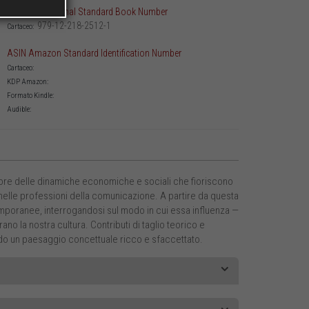
ISBN International Standard Book Number
979-12-218-2512-1
Cartaceo:
ASIN Amazon Standard Identification Number
Cartaceo:
KDP Amazon:
Formato Kindle:
Audible:
uore delle dinamiche economiche e sociali che fioriscono
o nelle professioni della comunicazione. A partire da questa
emporanee, interrogandosi sul modo in cui essa influenza —
no la nostra cultura. Contributi di taglio teorico e
ndo un paesaggio concettuale ricco e sfaccettato.