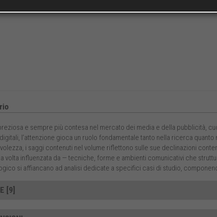
io
preziosa e sempre più contesa nel mercato dei media e della pubblicità, c
 digitali, l’attenzione gioca un ruolo fondamentale tanto nella ricerca quant
olezza, i saggi contenuti nel volume riflettono sulle sue declinazioni cont
a volta influenzata da — tecniche, forme e ambienti comunicativi che struttura
gico si affiancano ad analisi dedicate a specifici casi di studio, compone
E [9]