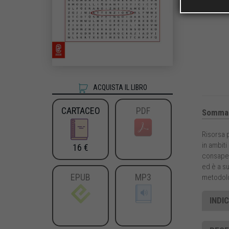
ACQUISTA IL LIBRO
CARTACEO
PDF
Sommar
Risorsa 
in ambiti
16 €
consapev
ed è a su
EPUB
MP3
metodolo
INDIC