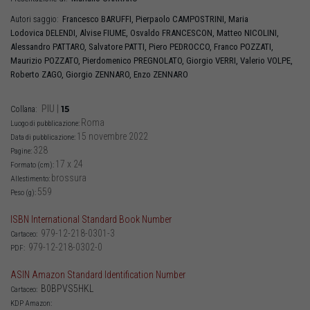
Francesco
BARUFFI
,
Pierpaolo
CAMPOSTRINI
,
Maria
Autori saggio:
Lodovica
DELENDI
,
Alvise
FIUME
,
Osvaldo
FRANCESCON
,
Matteo
NICOLINI
,
Alessandro
PATTARO
,
Salvatore
PATTI
,
Piero
PEDROCCO
,
Franco
POZZATI
,
Maurizio
POZZATO
,
Pierdomenico
PREGNOLATO
,
Giorgio
VERRI
,
Valerio
VOLPE
,
Roberto
ZAGO
,
Giorgio
ZENNARO
,
Enzo
ZENNARO
PIU
|
15
Collana:
Roma
Luogo di pubblicazione:
15 novembre 2022
Data di pubblicazione:
328
Pagine:
17 x 24
Formato (cm):
brossura
Allestimento:
559
Peso (g):
ISBN International Standard Book Number
979-12-218-0301-3
Cartaceo:
979-12-218-0302-0
PDF:
ASIN Amazon Standard Identification Number
B0BPVS5HKL
Cartaceo:
KDP Amazon: