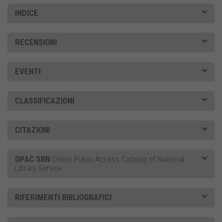
INDICE
RECENSIONI
EVENTI
CLASSIFICAZIONI
CITAZIONI
OPAC SBN
Online Public Access Catalog of National
Library Service
RIFERIMENTI BIBLIOGRAFICI