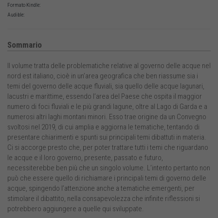
Formato Kindle:
Audible:
Sommario
Il volume tratta delle problematiche relative al governo delle acque nel
nord est italiano, cioè in un’area geografica che ben riassume sia i
temi del governo delle acque fluviali, sia quello delle acque lagunari,
lacustri e marittime, essendo l’area del Paese che ospita il maggior
numero di foci fluviali e le più grandi lagune, oltre al Lago di Garda e a
numerosi altri laghi montani minori. Esso trae origine da un Convegno
svoltosi nel 2019, di cui amplia e aggiorna le tematiche, tentando di
presentare chiarimenti e spunti sui principali temi dibattuti in materia.
Ci si accorge presto che, per poter trattare tutti i temi che riguardano
le acque e il loro governo, presente, passato e futuro,
necessiterebbe ben più che un singolo volume. L’intento pertanto non
può che essere quello di richiamare i principali temi di governo delle
acque, spingendo l’attenzione anche a tematiche emergenti, per
stimolare il dibattito, nella consapevolezza che infinite riflessioni si
potrebbero aggiungere a quelle qui sviluppate.