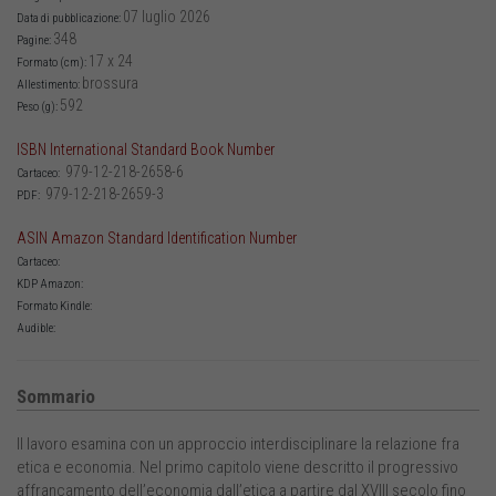
07 luglio 2026
Data di pubblicazione:
348
Pagine:
17 x 24
Formato (cm):
brossura
Allestimento:
592
Peso (g):
ISBN International Standard Book Number
979-12-218-2658-6
Cartaceo:
979-12-218-2659-3
PDF:
ASIN Amazon Standard Identification Number
Cartaceo:
KDP Amazon:
Formato Kindle:
Audible:
Sommario
Il lavoro esamina con un approccio interdisciplinare la relazione fra
etica e economia. Nel primo capitolo viene descritto il progressivo
affrancamento dell’economia dall’etica a partire dal XVIII secolo fino