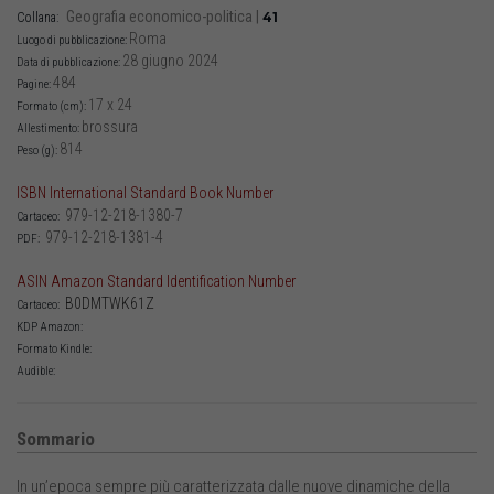
Geografia economico-politica
|
41
Collana:
Roma
Luogo di pubblicazione:
28 giugno 2024
Data di pubblicazione:
484
Pagine:
17 x 24
Formato (cm):
brossura
Allestimento:
814
Peso (g):
ISBN International Standard Book Number
979-12-218-1380-7
Cartaceo:
979-12-218-1381-4
PDF:
ASIN Amazon Standard Identification Number
B0DMTWK61Z
Cartaceo:
KDP Amazon:
Formato Kindle:
Audible:
Sommario
In un’epoca sempre più caratterizzata dalle nuove dinamiche della