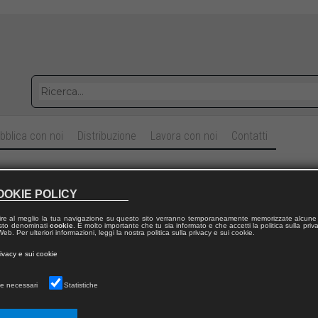
bblica con noi
Distribuzione
Lavora con noi
Contatti
a a due
OOKIE POLICY
ibuto alla psicopatologia delle dipendenze affettive
ire al meglio la tua navigazione su questo sito verranno temporaneamente memorizzate alcune 
 testo denominati
cookie
. È molto importante che tu sia informato e che accetti la politica sulla priv
ianna
MEROLA SANSEVERINO
eb. Per ulteriori informazioni, leggi la nostra politica sulla privacy e sui cookie.
rivacy e sui cookie
sicologia clinica e psicoterapia
|
49
e necessari
Statistiche