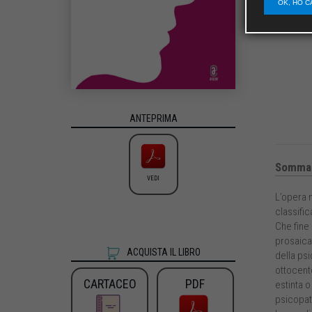
OK, HO C
ANTEPRIMA
Sommar
VEDI
L’opera 
classific
Che fine 
prosaicam
ACQUISTA IL LIBRO
della psi
ottocento
CARTACEO
PDF
estinta 
psicopato