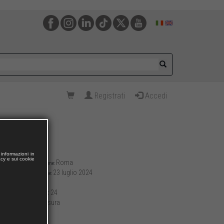
Registrati
Accedi
informazioni in
acy e sui cookie
Roma
Luogo di pubblicazione:
23 luglio 2024
Data di pubblicazione:
108
Pagine:
17 x 24
Formato (cm):
brossura
Allestimento:
200
Peso (g):