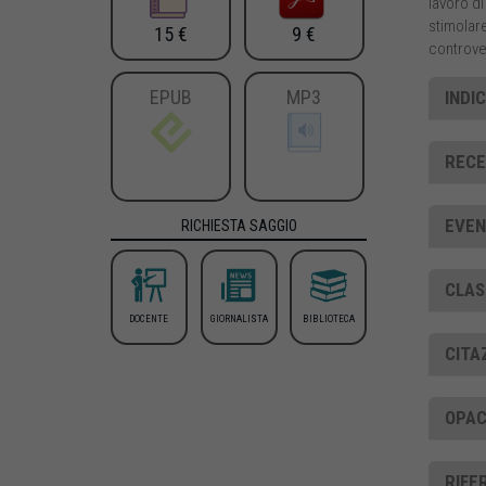
lavoro di
stimolar
15 €
9 €
controver
EPUB
MP3
INDI
RECE
EVEN
RICHIESTA SAGGIO
CLAS
DOCENTE
GIORNALISTA
BIBLIOTECA
CITA
OPAC
RIFE