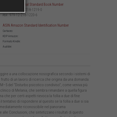
ISBN International Standard Book Number
979-12-218-1219-0
Cartaceo:
979-12-218-1220-6
PDF:
ASIN Amazon Standard Identification Number
Cartaceo:
KDP Amazon:
Formato Kindle:
Audible:
ire a una collocazione nosografica secondo i sistemi di
il frutto di un lavoro di ricerca che origina da una domanda:
 DSM–5 del “Disturbo psicotico condiviso”, come veniva più
 clinico di Melania, che sembra rimandare a quella figura
che per certi aspetti rievoca la follia a due di fine
il tentativo di rispondere al quesito se la follia a due si sia
immediatamente riconoscibile nel panorama
alle Conclusioni, che sintetizzano i risultati di questo