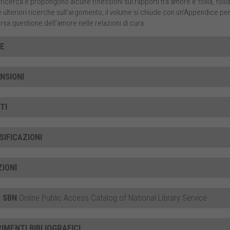
 ricerca e propongono alcune riflessioni sui rapporti tra amore e follia, follia 
e ulteriori ricerche sull’argomento, il volume si chiude con un’Appendice p
sa questione dell’amore nelle relazioni di cura.
CE
NSIONI
TI
SIFICAZIONI
ZIONI
 SBN
Online Public Access Catalog of National Library Service
RIMENTI BIBLIOGRAFICI