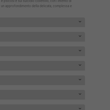
e psicosi e sul suicidio collettivo, con l’intento di
er un approfondimento della delicata, complessa e