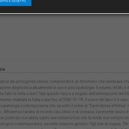
APITO E ACCETTO
io
nasce da un’esigenza clinica: comprendere un fenomeno che sembrava sfugg
azione diagnostica attualmente in uso in psicopatologia. Il volume, infatti, è 
ha fatto la follia a due? Tale quesito nasce a seguito dell’eliminazione dal
ente chiamata la follia a due fino al DSM–IV–TR. Il cuore del libro è il caso
copatologia contemporanea che va sotto il nome di “Dipendenza affettiva” ma 
. Attraverso l’analisi di recenti casi clinici e di cronaca, il presente lavoro è 
o se piuttosto non abbia subito una metamorfosi che la rende non sempre 
logico contemporaneo, sia nelle relazioni genitori–figli che di coppia. Oltre 