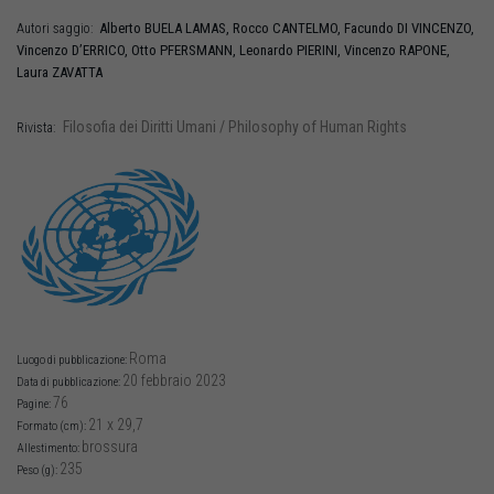
Alberto
BUELA LAMAS
,
Rocco
CANTELMO
,
Facundo
DI VINCENZO
,
Autori saggio:
Vincenzo
D’ERRICO
,
Otto
PFERSMANN
,
Leonardo
PIERINI
,
Vincenzo
RAPONE
,
Laura
ZAVATTA
Filosofia dei Diritti Umani / Philosophy of Human Rights
Rivista:
Roma
Luogo di pubblicazione:
20 febbraio 2023
Data di pubblicazione:
76
Pagine:
21 x 29,7
Formato (cm):
brossura
Allestimento:
235
Peso (g):