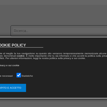
OOKIE POLICY
bblica con noi
Distribuzione
Lavora con noi
Contatti
ire al meglio la tua navigazione su questo sito verranno temporaneamente memorizzate alcune 
 testo denominati
cookie
. È molto importante che tu sia informato e che accetti la politica sulla priv
eb. Per ulteriori informazioni, leggi la nostra politica sulla privacy e sui cookie.
rivacy e sui cookie
ERRORE
e necessari
Statistiche
LA PAGINA CHE STAI CERCANDO NON ESISTE
APITO E ACCETTO