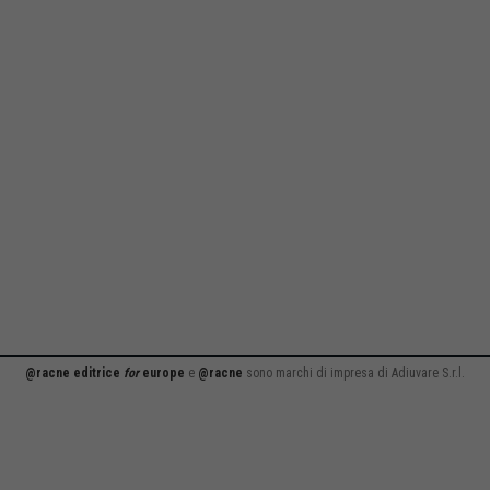
@racne editrice
for
europe
e
@racne
sono marchi di impresa di Adiuvare S.r.l.