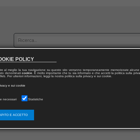
OOKIE POLICY
bblica con noi
Distribuzione
Lavora con noi
Contatti
ire al meglio la tua navigazione su questo sito verranno temporaneamente memorizzate alcune 
 testo denominati
cookie
. È molto importante che tu sia informato e che accetti la politica sulla priv
eb. Per ulteriori informazioni, leggi la nostra politica sulla privacy e sui cookie.
rivacy e sui cookie
ERRORE
e necessari
Statistiche
LA PAGINA CHE STAI CERCANDO NON ESISTE
APITO E ACCETTO