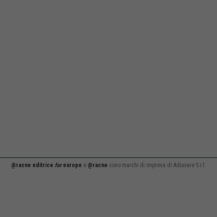
@racne editrice
for
europe
e
@racne
sono marchi di impresa di Adiuvare S.r.l.