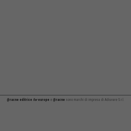
@racne editrice
for
europe
e
@racne
sono marchi di impresa di Adiuvare S.r.l.