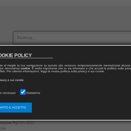
OOKIE POLICY
bblica con noi
Distribuzione
Lavora con noi
Contatti
ire al meglio la tua navigazione su questo sito verranno temporaneamente memorizzate alcune 
 testo denominati
cookie
. È molto importante che tu sia informato e che accetti la politica sulla priv
eb. Per ulteriori informazioni, leggi la nostra politica sulla privacy e sui cookie.
dal volume
rivacy e sui cookie
e delle conversazioni
e necessari
Statistiche
are alla mamma
APITO E ACCETTO
3136/979125994948611
Giampaolo LAI
-107
Agosto 2022
licazione:
cne