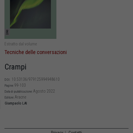
Estratto dal volume
Tecniche delle conversazioni
Crampi
10.53136/979125994948610
DOI:
99-103
Pagine:
Agosto 2022
Data di pubblicazione:
Aracne
Editore:
Giampaolo LAI
Privacy
|
Contatti