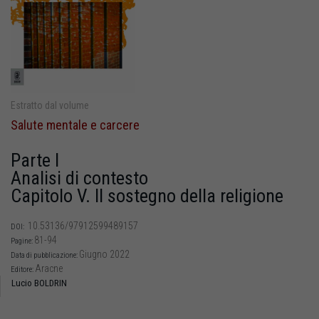
Estratto dal volume
Salute mentale e carcere
Parte I
Analisi di contesto
Capitolo V. Il sostegno della religione
10.53136/97912599489157
DOI:
81-94
Pagine:
Giugno 2022
Data di pubblicazione:
Aracne
Editore:
Lucio BOLDRIN