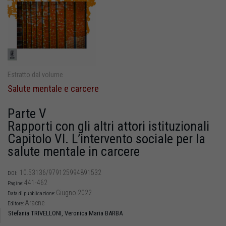
Estratto dal volume
Salute mentale e carcere
Parte V
Rapporti con gli altri attori istituzionali
Capitolo VI. L’intervento sociale per la
salute mentale in carcere
10.53136/979125994891532
DOI:
441-462
Pagine:
Giugno 2022
Data di pubblicazione:
Aracne
Editore:
Stefania TRIVELLONI,
Veronica Maria BARBA