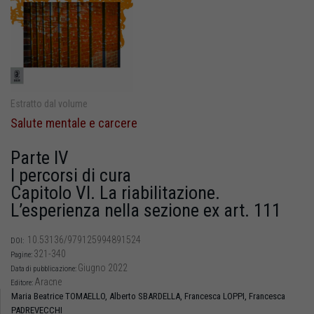
Estratto dal volume
Salute mentale e carcere
Parte IV
I percorsi di cura
Capitolo VI. La riabilitazione.
L’esperienza nella sezione ex art. 111
10.53136/979125994891524
DOI:
321-340
Pagine:
Giugno 2022
Data di pubblicazione:
Aracne
Editore:
Maria Beatrice TOMAELLO,
Alberto SBARDELLA,
Francesca LOPPI,
Francesca
PADREVECCHI