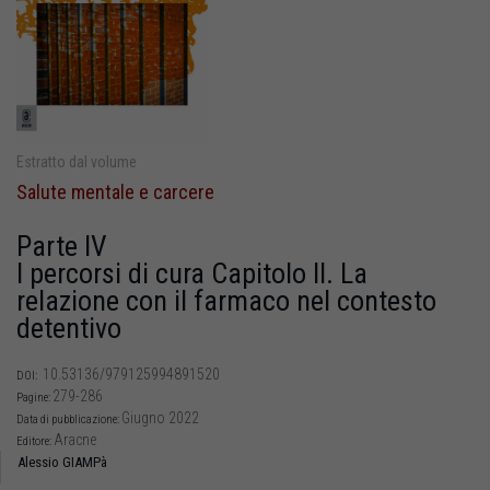
Estratto dal volume
Salute mentale e carcere
Parte IV
I percorsi di cura Capitolo II. La
relazione con il farmaco nel contesto
detentivo
10.53136/979125994891520
DOI:
279-286
Pagine:
Giugno 2022
Data di pubblicazione:
Aracne
Editore:
Alessio GIAMPà