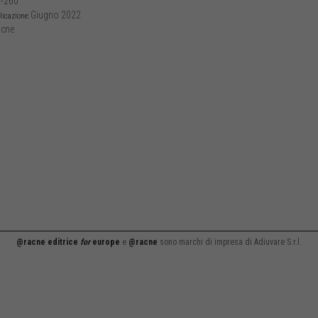
-260
Giugno 2022
licazione:
cne
@racne editrice
for
europe
e
@racne
sono marchi di impresa di Adiuvare S.r.l.