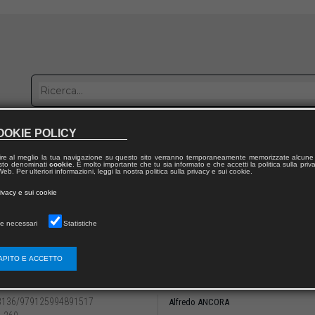
OOKIE POLICY
bblica con noi
Distribuzione
Lavora con noi
Contatti
ire al meglio la tua navigazione su questo sito verranno temporaneamente memorizzate alcune 
 testo denominati
cookie
. È molto importante che tu sia informato e che accetti la politica sulla priv
eb. Per ulteriori informazioni, leggi la nostra politica sulla privacy e sui cookie.
dal volume
rivacy e sui cookie
mentale e carcere
e necessari
Statistiche
III
estazioni ed espressioni psicopatologiche 
APITO E ACCETTO
olo VII. La psicopatologia dei migranti
3136/979125994891517
Alfredo ANCORA