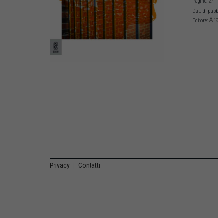
241
Pagine:
Data di pubb
Ara
Editore:
Privacy
|
Contatti