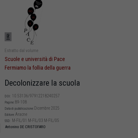
Estratto dal volume
Scuole e università di Pace
Fermiamo la follia della guerra
Decolonizzare la scuola
10.53136/97912218240257
DOI:
89-108
Pagine:
Dicembre 2025
Data di pubblicazione:
Aracne
Editore:
M-FIL/01 M-FIL/03 M-FIL/05
SSD:
Antonino DE CRISTOFARO