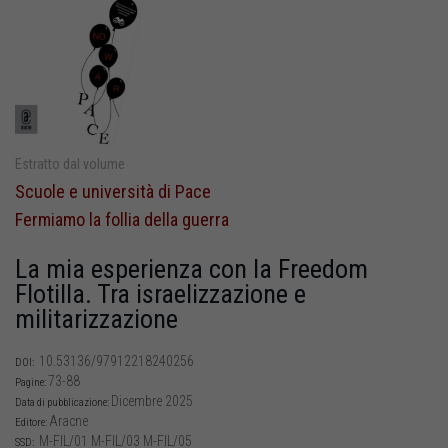
Estratto dal volume
Scuole e università di Pace
Fermiamo la follia della guerra
La mia esperienza con la Freedom
Flotilla. Tra israelizzazione e
militarizzazione
10.53136/97912218240256
DOI:
73-88
Pagine:
Dicembre 2025
Data di pubblicazione:
Aracne
Editore:
M-FIL/01 M-FIL/03 M-FIL/05
SSD: