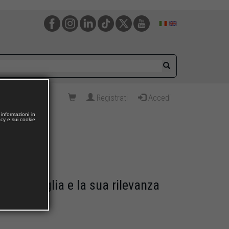
Registrati
Accedi
informazioni in
acy e sui cookie
ella famiglia e la sua rilevanza