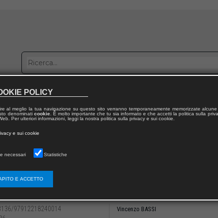
OOKIE POLICY
bblica con noi
Distribuzione
Lavora con noi
Contatti
ire al meglio la tua navigazione su questo sito verranno temporaneamente memorizzate alcune 
 testo denominati
cookie
. È molto importante che tu sia informato e che accetti la politica sulla priv
eb. Per ulteriori informazioni, leggi la nostra politica sulla privacy e sui cookie.
dal volume
rivacy e sui cookie
e necessari
Statistiche
I – INTERVENTI
 La funzione economica (oltre che sociale) d
APITO E ACCETTO
iano impositivo
3136/97912218240014
Vincenzo BASSI