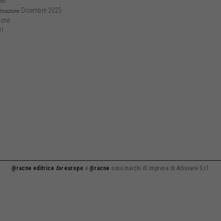
86
Dicembre 2025
licazione:
cne
01
@racne editrice
for
europe
e
@racne
sono marchi di impresa di Adiuvare S.r.l.