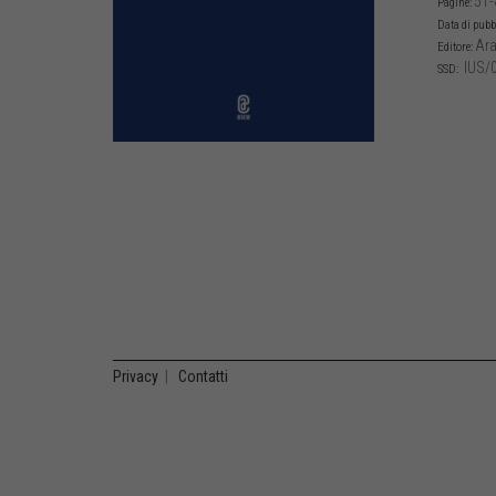
51-
Pagine:
Data di pubb
Ara
Editore:
IUS/
SSD:
Privacy
|
Contatti