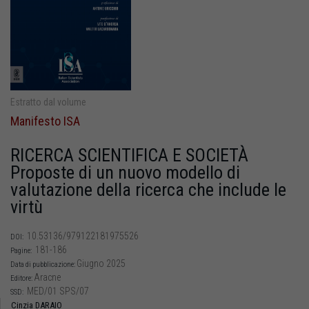
Estratto dal volume
Manifesto ISA
RICERCA SCIENTIFICA E SOCIETÀ
Proposte di un nuovo modello di
valutazione della ricerca che include le
virtù
10.53136/979122181975526
DOI:
181-186
Pagine:
Giugno 2025
Data di pubblicazione:
Aracne
Editore:
MED/01 SPS/07
SSD:
Cinzia DARAIO