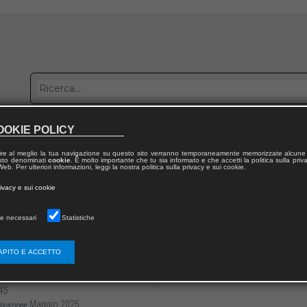
OOKIE POLICY
bblica con noi
Distribuzione
Lavora con noi
Contatti
ire al meglio la tua navigazione su questo sito verranno temporaneamente memorizzate alcune 
 testo denominati
cookie
. È molto importante che tu sia informato e che accetti la politica sulla priv
eb. Per ulteriori informazioni, leggi la nostra politica sulla privacy e sui cookie.
dal volume
rivacy e sui cookie
ecnologie digitali e immersive
e necessari
Statistiche
ienze virtuali: da applicazioni terapeutiche
esplorazione
APITO E ACCETTO
3136/97912218191993
Valentino MEGALE,
Davide Giovanni SIS
45
Maggio 2025
licazione: