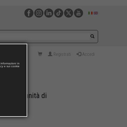
Registrati
Accedi
informazioni in
acy e sui cookie
 a opportunità di
TO