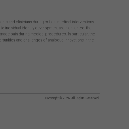
ients and clinicians during critical medical interventions.
on to individual identity development are highlighted, the
nage pain during medical procedures. In particular, the
rtunities and challenges of analogue innovations in the
Copyright © 2026. All Rights Reserved.