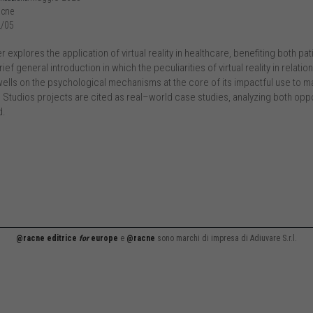
cne
/05
 explores the application of virtual reality in healthcare, benefiting both pat
rief general introduction in which the peculiarities of virtual reality in relati
ells on the psychological mechanisms at the core of its impactful use to ma
 Studios projects are cited as real–world case studies, analyzing both oppo
d.
@racne editrice
for
europe
e
@racne
sono marchi di impresa di Adiuvare S.r.l.