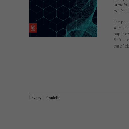
Ara
Editore:
M-FIL
SSD:
The paper
After a b
paper dw
Softcare
care fiel
Privacy
|
Contatti