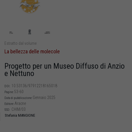
Estratto dal volume
La bellezza delle molecole
Progetto per un Museo Diffuso di Anzio
e Nettuno
10.53136/97912218165018
DOI:
53-60
Pagine:
Gennaio 2025
Data di pubblicazione:
Aracne
Editore:
CHIM/03
SSD:
Stefania MANGIONE