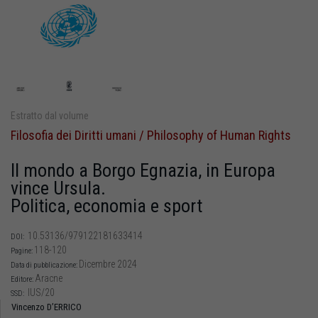
Estratto dal volume
Filosofia dei Diritti umani / Philosophy of Human Rights
Il mondo a Borgo Egnazia, in Europa
vince Ursula.
Politica, economia e sport
10.53136/979122181633414
DOI:
118-120
Pagine:
Dicembre 2024
Data di pubblicazione:
Aracne
Editore:
IUS/20
SSD:
Vincenzo D’ERRICO