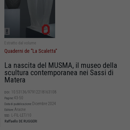
Estratto dal volume
Quaderni de “La Scaletta”
La nascita del MUSMA, il museo della
scultura contemporanea nei Sassi di
Matera
10.53136/97912218163108
DOI:
43-50
Pagine:
Dicembre 2024
Data di pubblicazione:
Aracne
Editore:
L-FIL-LET/10
SSD:
Raffaello DE RUGGERI