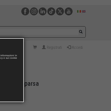
Registrati
Accedi
informazioni in
acy e sui cookie
la sua scomparsa