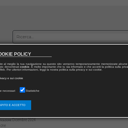
OOKIE POLICY
bblica con noi
Distribuzione
Lavora con noi
Contatti
ire al meglio la tua navigazione su questo sito verranno temporaneamente memorizzate alcune 
 testo denominati
cookie
. È molto importante che tu sia informato e che accetti la politica sulla priv
eb. Per ulteriori informazioni, leggi la nostra politica sulla privacy e sui cookie.
dal volume
rivacy e sui cookie
i de “La Scaletta”
e necessari
Statistiche
dità morale e civile di Croce a 70 anni dal
APITO E ACCETTO
3136/979122181631056
Tito Lucrezio RIZZO
-379
Dicembre 2024
licazione:
cne