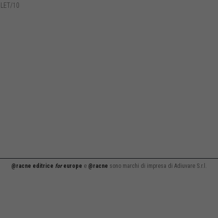
-LET/10
@racne editrice
for
europe
e
@racne
sono marchi di impresa di Adiuvare S.r.l.