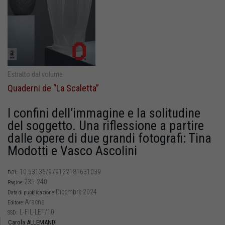
Estratto dal volume
Quaderni de “La Scaletta”
I confini dell’immagine e la solitudine
del soggetto. Una riflessione a partire
dalle opere di due grandi fotografi: Tina
Modotti e Vasco Ascolini
10.53136/979122181631039
DOI:
235-240
Pagine:
Dicembre 2024
Data di pubblicazione:
Aracne
Editore:
L-FIL-LET/10
SSD:
Carola ALLEMANDI