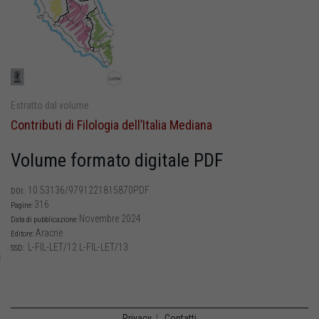
Estratto dal volume
Contributi di Filologia dell’Italia Mediana
Volume formato digitale PDF
10.53136/9791221815870PDF
DOI:
316
Pagine:
Novembre 2024
Data di pubblicazione:
Aracne
Editore:
L-FIL-LET/12 L-FIL-LET/13
SSD:
Privacy
|
Contatti