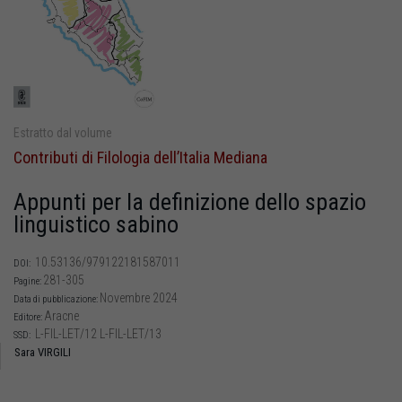
Estratto dal volume
Contributi di Filologia dell’Italia Mediana
Appunti per la definizione dello spazio
linguistico sabino
10.53136/979122181587011
DOI:
281-305
Pagine:
Novembre 2024
Data di pubblicazione:
Aracne
Editore:
L-FIL-LET/12 L-FIL-LET/13
SSD:
Sara VIRGILI