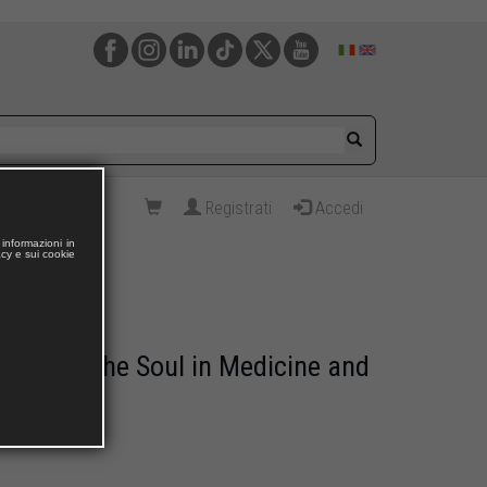
Registrati
Accedi
informazioni in
acy e sui cookie
turn of the Soul in Medicine and