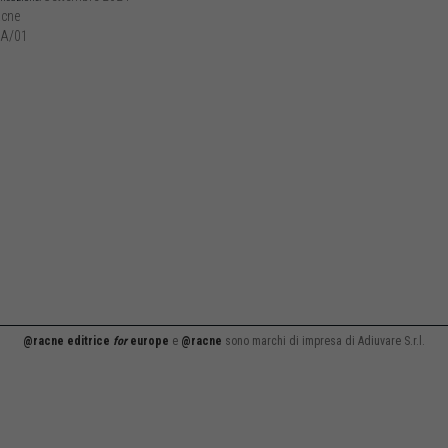
cne
A/01
@racne editrice
for
europe
e
@racne
sono marchi di impresa di Adiuvare S.r.l.