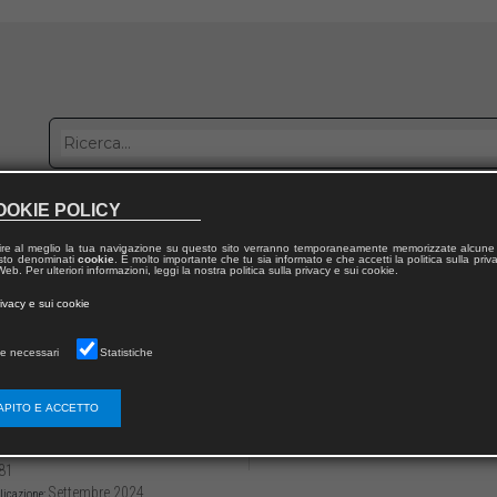
OOKIE POLICY
bblica con noi
Distribuzione
Lavora con noi
Contatti
ire al meglio la tua navigazione su questo sito verranno temporaneamente memorizzate alcune 
 testo denominati
cookie
. È molto importante che tu sia informato e che accetti la politica sulla priv
eb. Per ulteriori informazioni, leggi la nostra politica sulla privacy e sui cookie.
dal volume
rivacy e sui cookie
i studi religiosi
e necessari
Statistiche
mbodied Souls and Embodied Selves? The Re
e Body in Spirituality
APITO E ACCETTO
3136/97912218146685
Lucia GALVAGNI
81
Settembre 2024
licazione: