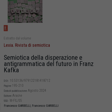
Estratto dal volume
Lexia. Rivista di semiotica
Semiotica della disperazione e
antigrammatica del futuro in Franz
Kafka
10.53136/979122181418712
DOI:
195-210
Pagine:
Agosto 2024
Data di pubblicazione:
Aracne
Editore:
M-FIL/05
SSD:
Francesco GARBELLI,
Francesco GARBELLI