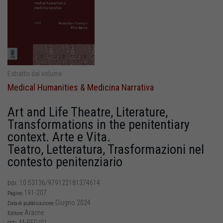
Estratto dal volume
Medical Humanities & Medicina Narrativa
Art and Life Theatre, Literature,
Transformations in the penitentiary
context. Arte e Vita.
Teatro, Letteratura, Trasformazioni nel
contesto penitenziario
10.53136/979122181374614
DOI:
191-207
Pagine:
Giugno 2024
Data di pubblicazione:
Aracne
Editore:
M-PED/01