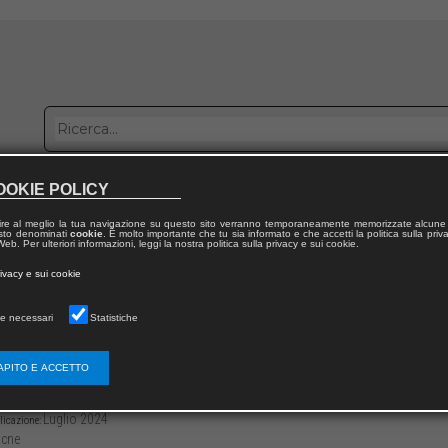
OOKIE POLICY
bblica con noi
Distribuzione
Lavora con noi
Contatti
ire al meglio la tua navigazione su questo sito verranno temporaneamente memorizzate alcune 
 testo denominati
cookie
. È molto importante che tu sia informato e che accetti la politica sulla priv
eb. Per ulteriori informazioni, leggi la nostra politica sulla privacy e sui cookie.
dal volume
rivacy e sui cookie
n: Environment Landscape City 2023
e necessari
Statistiche
nts as Researchers: Creative Practice and 
APITO E ACCETTO
3136/97912218134944
Alessandro MELIS
18
Luglio 2024
licazione:
cne