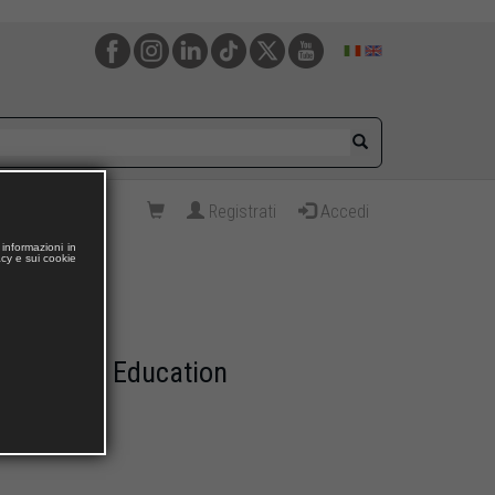
Registrati
Accedi
informazioni in
acy e sui cookie
University Education