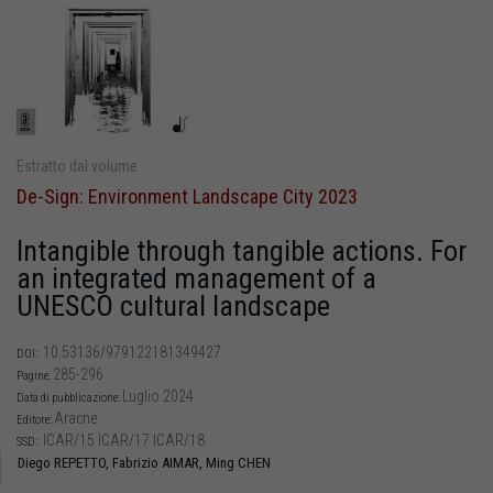
Estratto dal volume
De-Sign: Environment Landscape City 2023
Intangible through tangible actions. For
an integrated management of a
UNESCO cultural landscape
10.53136/979122181349427
DOI:
285-296
Pagine:
Luglio 2024
Data di pubblicazione:
Aracne
Editore:
ICAR/15 ICAR/17 ICAR/18
SSD:
Diego REPETTO,
Fabrizio AIMAR,
Ming CHEN