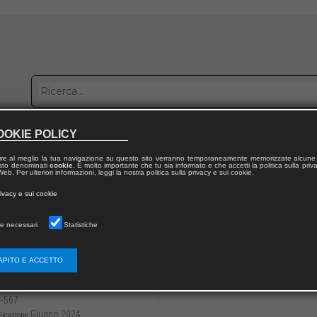
OOKIE POLICY
bblica con noi
Distribuzione
Lavora con noi
Contatti
ire al meglio la tua navigazione su questo sito verranno temporaneamente memorizzate alcune 
 testo denominati
cookie
. È molto importante che tu sia informato e che accetti la politica sulla priv
eb. Per ulteriori informazioni, leggi la nostra politica sulla privacy e sui cookie.
dal volume
rivacy e sui cookie
 agronomica dell’irrigazione
e necessari
Statistiche
olo XXI
sionamento idraulico di impianti irrigui az
APITO E ACCETTO
3136/979122181331922
Giuseppe Antonio PROVENZANO,
Nicol
-567
Giugno 2024
licazione: