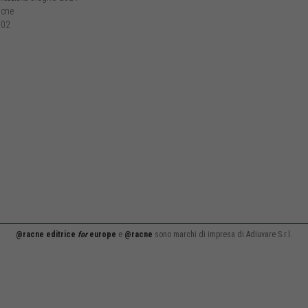
cne
02
@racne editrice
for
europe
e
@racne
sono marchi di impresa di Adiuvare S.r.l.