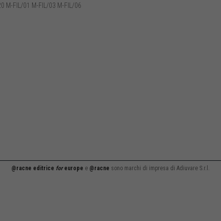
0 M-FIL/01 M-FIL/03 M-FIL/06
@racne editrice
for
europe
e
@racne
sono marchi di impresa di Adiuvare S.r.l.