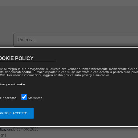
OOKIE POLICY
bblica con noi
Distribuzione
Lavora con noi
Contatti
ire al meglio la tua navigazione su questo sito verranno temporaneamente memorizzate alcune 
 testo denominati
cookie
. È molto importante che tu sia informato e che accetti la politica sulla priv
eb. Per ulteriori informazioni, leggi la nostra politica sulla privacy e sui cookie.
dal volume
rivacy e sui cookie
a italiana
e necessari
Statistiche
iannantoni, Che cosa ha veramente detto So
APITO E ACCETTO
3136/979122181325815
Dino DE SANCTIS
-212
Dicembre 2023
licazione:
cne