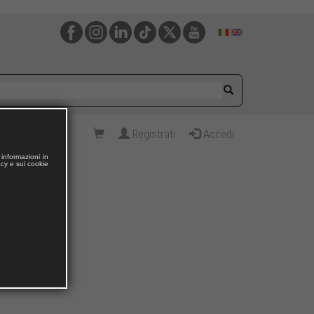
Registrati
Accedi
informazioni in
acy e sui cookie
crate