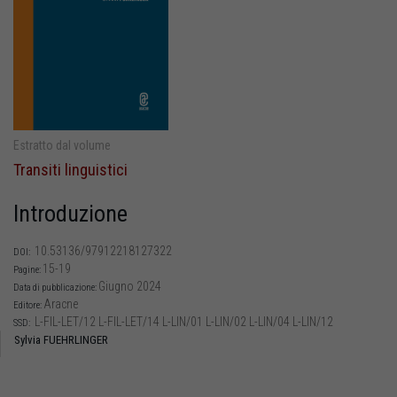
Estratto dal volume
Transiti linguistici
Introduzione
10.53136/97912218127322
DOI:
15-19
Pagine:
Giugno 2024
Data di pubblicazione:
Aracne
Editore:
L-FIL-LET/12 L-FIL-LET/14 L-LIN/01 L-LIN/02 L-LIN/04 L-LIN/12
SSD:
Sylvia FUEHRLINGER