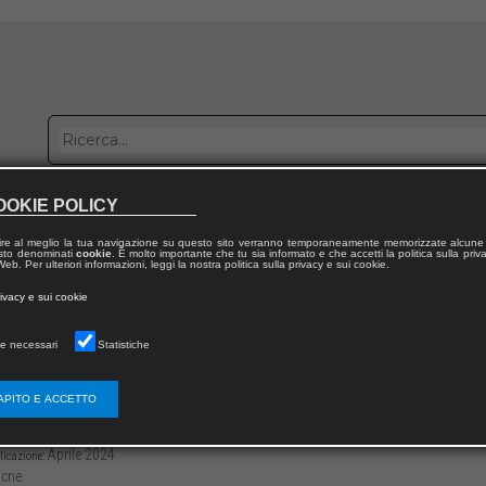
OOKIE POLICY
bblica con noi
Distribuzione
Lavora con noi
Contatti
ire al meglio la tua navigazione su questo sito verranno temporaneamente memorizzate alcune 
 testo denominati
cookie
. È molto importante che tu sia informato e che accetti la politica sulla priv
eb. Per ulteriori informazioni, leggi la nostra politica sulla privacy e sui cookie.
dal volume
rivacy e sui cookie
nel diritto
e necessari
Statistiche
udizio di ottemperanza, profili generali e vent
APITO E ACCETTO
3136/979122181241112
Edoardo NIGRETTI
-120
Aprile 2024
licazione:
cne