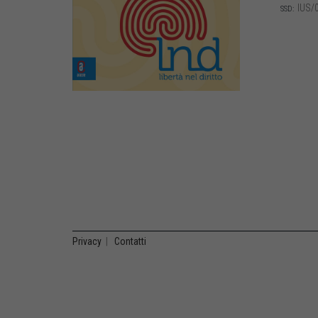
IUS/
SSD:
Privacy
|
Contatti