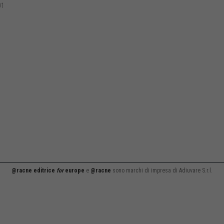
01
@racne editrice
for
europe
e
@racne
sono marchi di impresa di Adiuvare S.r.l.