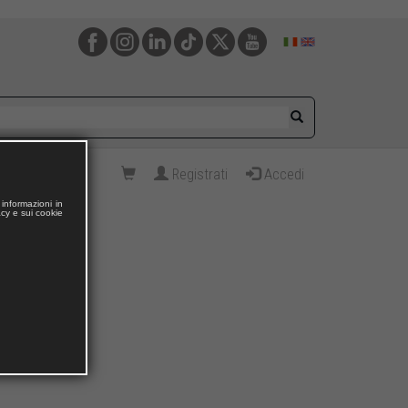
Registrati
Accedi
informazioni in
acy e sui cookie
i futuri