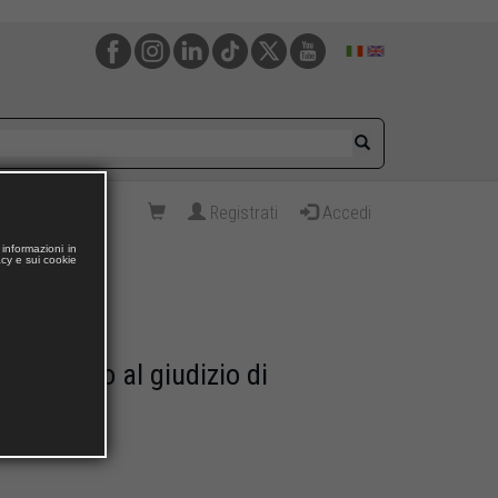
Registrati
Accedi
informazioni in
acy e sui cookie
 preludio al giudizio di