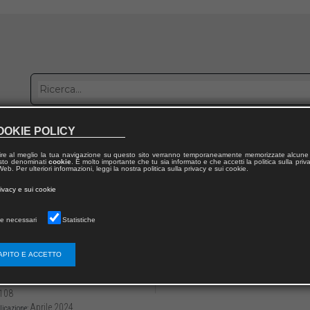
OOKIE POLICY
bblica con noi
Distribuzione
Lavora con noi
Contatti
ire al meglio la tua navigazione su questo sito verranno temporaneamente memorizzate alcune 
 testo denominati
cookie
. È molto importante che tu sia informato e che accetti la politica sulla priv
eb. Per ulteriori informazioni, leggi la nostra politica sulla privacy e sui cookie.
dal volume
rivacy e sui cookie
nel diritto
e necessari
Statistiche
tere amministrativo e la sua consumazione. Il
mperanza
APITO E ACCETTO
3136/979122181241111
Valeria GORGOGLIONE
108
Aprile 2024
licazione: