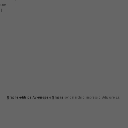
cne
01
@racne editrice
for
europe
e
@racne
sono marchi di impresa di Adiuvare S.r.l.