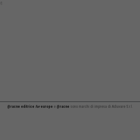
01
@racne editrice
for
europe
e
@racne
sono marchi di impresa di Adiuvare S.r.l.