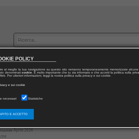
OOKIE POLICY
bblica con noi
Distribuzione
Lavora con noi
Contatti
ire al meglio la tua navigazione su questo sito verranno temporaneamente memorizzate alcune 
 testo denominati
cookie
. È molto importante che tu sia informato e che accetti la politica sulla priv
eb. Per ulteriori informazioni, leggi la nostra politica sulla privacy e sui cookie.
dal volume
rivacy e sui cookie
nel diritto
e necessari
Statistiche
eraggio e “capitalismo fiscale di sorveglian
APITO E ACCETTO
3136/97912218124111
Ruggiero CAPONE
0
Aprile 2024
licazione:
cne