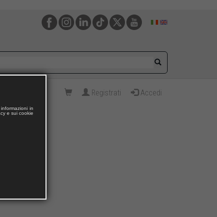
Registrati
Accedi
informazioni in
acy e sui cookie
za”