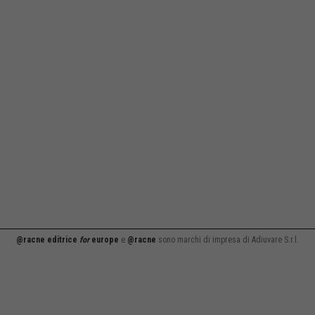
@racne editrice
for
europe
e
@racne
sono marchi di impresa di Adiuvare S.r.l.