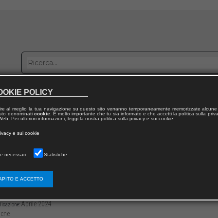
OOKIE POLICY
bblica con noi
Distribuzione
Lavora con noi
Contatti
ire al meglio la tua navigazione su questo sito verranno temporaneamente memorizzate alcune 
 testo denominati
cookie
. È molto importante che tu sia informato e che accetti la politica sulla priv
eb. Per ulteriori informazioni, leggi la nostra politica sulla privacy e sui cookie.
dal volume
rivacy e sui cookie
anea in memoria di Sforza Marescotto Ruspoli
e necessari
Statistiche
rgini di un centenario: una pagina di storia
APITO E ACCETTO
3136/97912218123297
Andrea LINARES †
63
Aprile 2024
licazione:
cne