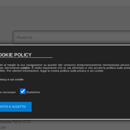
OOKIE POLICY
bblica con noi
Distribuzione
Lavora con noi
Contatti
ire al meglio la tua navigazione su questo sito verranno temporaneamente memorizzate alcune 
 testo denominati
cookie
. È molto importante che tu sia informato e che accetti la politica sulla priv
eb. Per ulteriori informazioni, leggi la nostra politica sulla privacy e sui cookie.
dal volume
rivacy e sui cookie
anea in memoria di Sforza Marescotto Ruspoli
e necessari
Statistiche
sione al XXI Premio Internazionale “Vexillu
APITO E ACCETTO
3136/97912218123293
Raymond Leo Cardinale BURKE
19
Aprile 2024
licazione:
cne