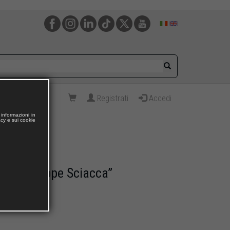
Registrati
Accedi
informazioni in
acy e sui cookie
m - Giuseppe Sciacca”