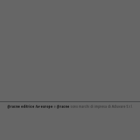
@racne editrice
for
europe
e
@racne
sono marchi di impresa di Adiuvare S.r.l.